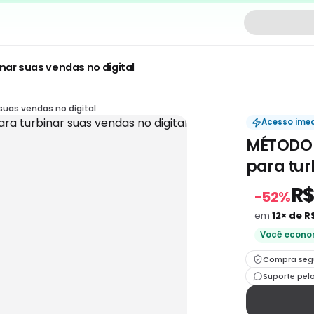
nar suas vendas no digital
suas vendas no digital
Acesso ime
MÉTODO S
para tur
R$
−
52
%
em
12
× de
R
Você econo
Compra seg
Suporte pel