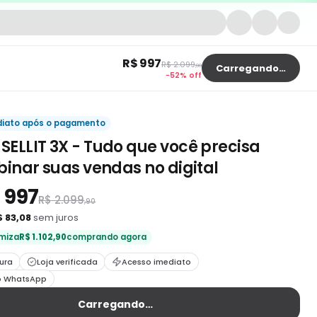
R$ 997
R$ 2.099
,
90
Carregando…
−
52
% off
diato após o pagamento
ELLIT 3X - Tudo que você precisa
binar suas vendas no digital
 997
R$ 2.099
,
90
$ 83,08
sem juros
miza
R$ 1.102,90
comprando agora
ura
Loja verificada
Acesso imediato
o WhatsApp
Carregando…