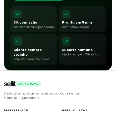
0% comissão
Pronta em 5 min
venda sem taxa por pedido
sem complicação
Cliente compra
Suporte humano
sozinho
ajuda real pelo WhatsApp
sem depender do direct
MARKETPLACE
A plataforma brasileira de social commerce.
Conexão que vende.
MARKETPLACE
PARA LOJISTAS