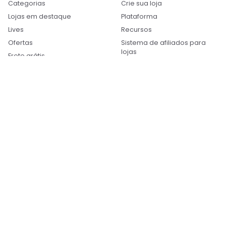
Categorias
Crie sua loja
Lojas em destaque
Plataforma
Lives
Recursos
Ofertas
Sistema de afiliados para
lojas
Frete grátis
Parceiros Integradores
SUPORTE
APP
Central de Treinamento
WhatsApp
Privacidade
Termos
Contato
Termos
Termos do SellitPay
Termos da Parceria
Privacidade
©
2026
Sellit · Conexão que vende.
Todos os sistemas operacionais